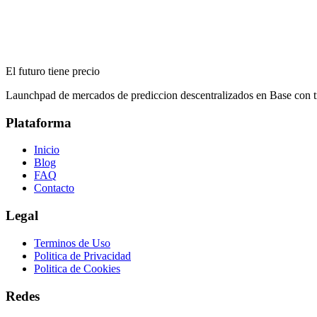
19 de junio de 2026
Altseason 2026 y Ethereum bajo US$1,700: qué dicen los mercados 
El futuro tiene precio
18 de junio de 2026
Launchpad de mercados de prediccion descentralizados en Base con tr
Plataforma
Inicio
Blog
FAQ
Contacto
Legal
Terminos de Uso
Politica de Privacidad
Politica de Cookies
Redes