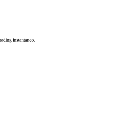
de predicción frente al hype de las altcoins
ading instantaneo.