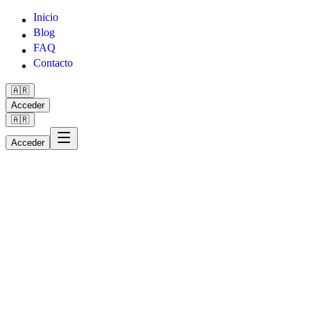
Inicio
Inicio
Blog
Blog
FAQ
FAQ
Contacto
Contacto
🇦🇷
Acceder
🇦🇷
Acceder