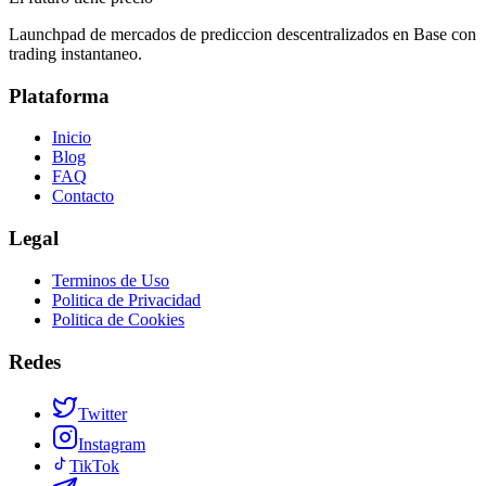
18 de junio de 2026
Launchpad de mercados de prediccion descentralizados en Base con
trading instantaneo.
Plataforma
Inicio
Blog
FAQ
Contacto
Legal
Terminos de Uso
Politica de Privacidad
Politica de Cookies
Redes
Twitter
Instagram
TikTok