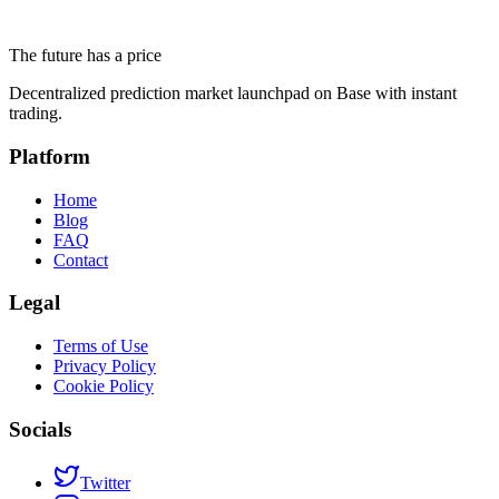
Markets Actually Say
The future has a price
June 18, 2026
Decentralized prediction market launchpad on Base with instant
trading.
Platform
Home
Blog
FAQ
Contact
Legal
Terms of Use
Privacy Policy
Cookie Policy
Socials
Twitter